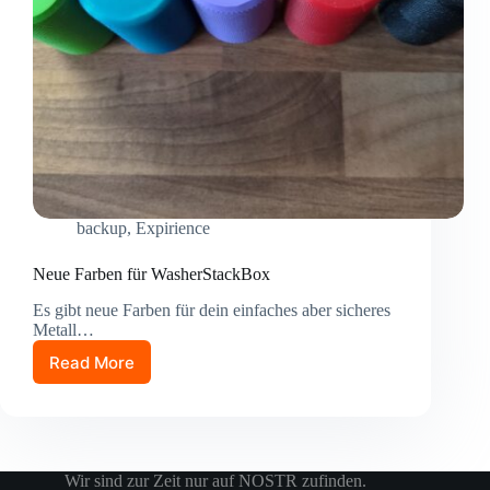
backup
,
Expirience
Neue Farben für WasherStackBox
Es gibt neue Farben für dein einfaches aber sicheres
Metall…
Read More
Neue
Farben
für
WasherStackBox
Wir sind zur Zeit nur auf NOSTR zufinden.