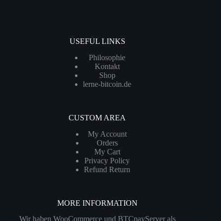
USEFUL LINKS
Philosophie
Kontakt
Shop
lerne-bitcoin.de
CUSTOM AREA
My Account
Orders
My Cart
Privacy Policy
Refund Return
MORE INFORMATION
Wir haben WooCommerce und BTCpayServer als